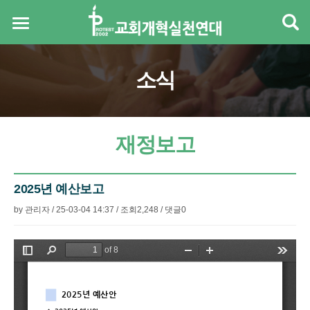
소식
재정보고
2025년 예산보고
by
관리자
/
25-03-04 14:37
/
조회
2,248
/
댓글
0
본문