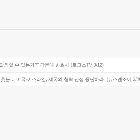
탈퇴할 수 있는가?" 강문대 변호사 (로고스TV 3/12)
 촛불…"미국·이스라엘, 제국의 침략 전쟁 중단하라" (뉴스앤조이 3/20