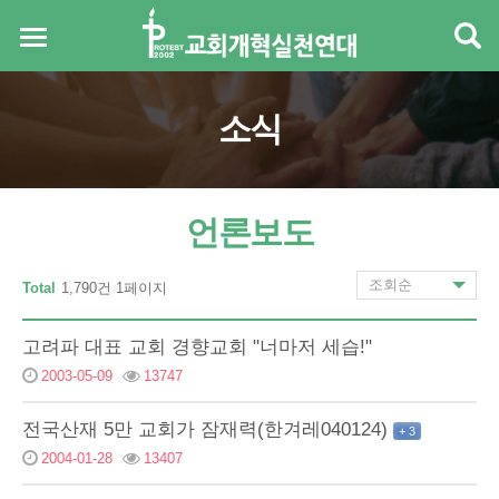
소식
언론보도
Total
1,790건 1페이지
고려파 대표 교회 경향교회 "너마저 세습!"
2003-05-09
13747
전국산재 5만 교회가 잠재력(한겨레040124)
+ 3
2004-01-28
13407