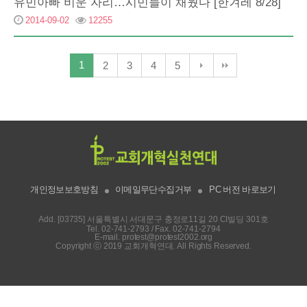
유민아빠 비운 자리…시민들이 채웠다 [한겨레 8/28]
2014-09-02
12255
1
2
3
4
5
개인정보보호방침
이메일무단수집거부
PC 버전 바로보기
Add. [03735] 서울특별시 서대문구 충정로11길 20 CI빌딩 301호
Tel.
02-741-2793
/ Fax. 02-741-2794
E-mail.
protest@protest2002.org
Copyright ⓒ 2019 교회개혁연대. All Rights Reserved.