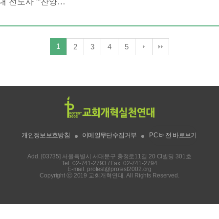
대 전도사 "'찬양…
1
2
3
4
5
개인정보보호방침
이메일무단수집거부
PC 버전 바로보기
Add. [03735] 서울특별시 서대문구 충정로11길 20 CI빌딩 301호
Tel.
02-741-2793
/ Fax. 02-741-2794
E-mail.
protest@protest2002.org
Copyright ⓒ 2019 교회개혁연대. All Rights Reserved.