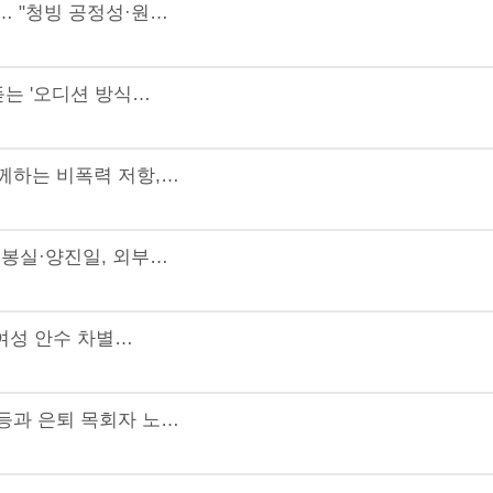
… "청빙 공정성·원…
듣는 '오디션 방식…
께하는 비폭력 저항,…
최봉실·양진일, 외부…
'여성 안수 차별…
등과 은퇴 목회자 노…