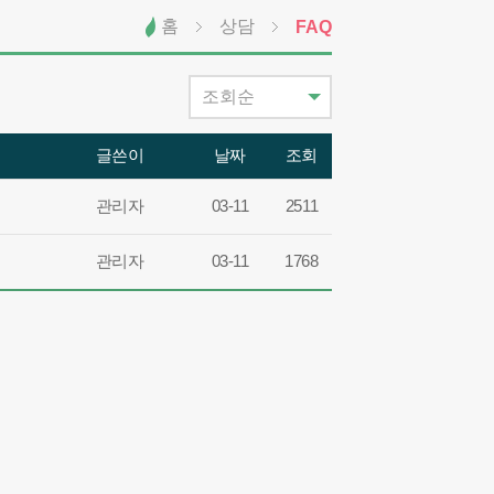
홈
상담
FAQ
글쓴이
날짜
조회
관리자
03-11
2511
관리자
03-11
1768