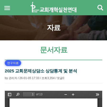
자료
문서자료
연구자료
2025 교회문제상담소 상담통계 및 분석
by
관리자
/
26-01-05 17:33
/
조회
3,354
/
댓글
0
본문