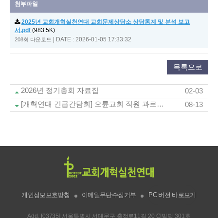
첨부파일
2025년 교회개혁실천연대 교회문제상담소 상담통계 및 분석 보고
서.pdf
(983.5K)
|
DATE : 2026-01-05 17:33:32
208회 다운로드
목록으로
2026년 정기총회 자료집
02-03
[개혁연대 긴급간담회] 오륜교회 직원 과로사 사태 관련 긴급간담회 자료집
08-13
개인정보보호방침
이메일무단수집거부
PC 버전 바로보기
Add. [03735] 서울특별시 서대문구 충정로11길 20 CI빌딩 301호